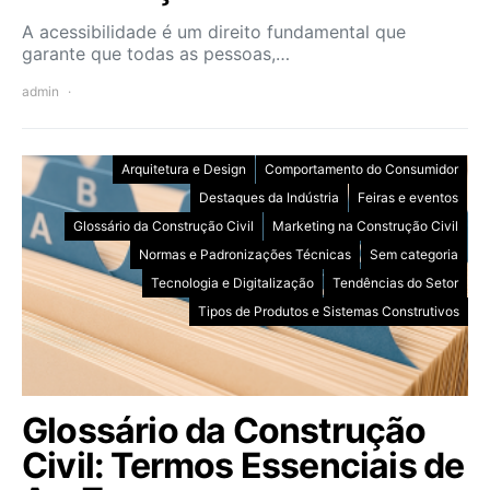
A acessibilidade é um direito fundamental que
garante que todas as pessoas,…
admin
Arquitetura e Design
Comportamento do Consumidor
Destaques da Indústria
Feiras e eventos
Glossário da Construção Civil
Marketing na Construção Civil
Normas e Padronizações Técnicas
Sem categoria
Tecnologia e Digitalização
Tendências do Setor
Tipos de Produtos e Sistemas Construtivos
Glossário da Construção
Civil: Termos Essenciais de