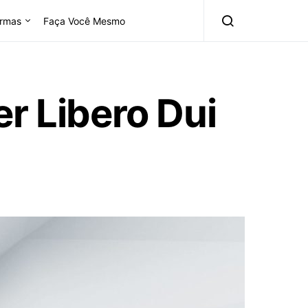
rmas
Faça Você Mesmo
r Libero Dui