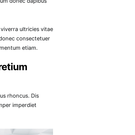
etium donec dapibus
viverra ultricies vitae
a donec consectetuer
lementum etiam.
pretium
lus rhoncus. Dis
emper imperdiet