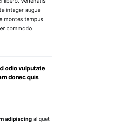
 libero. Venenatis
te integer augue
oque montes tempus
tuer commodo
Id odio vulputate
uam donec quis
m adipiscing
aliquet