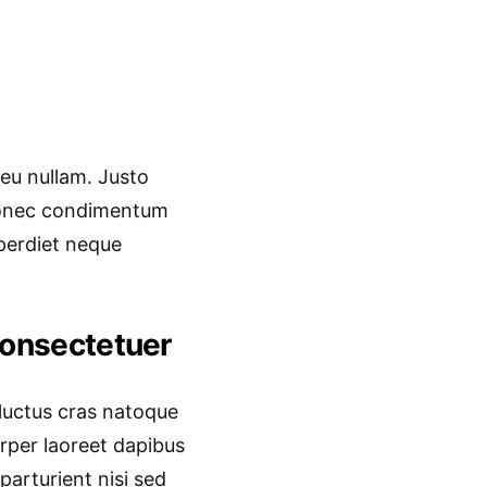
 eu nullam. Justo
donec condimentum
mperdiet neque
 consectetuer
 luctus cras natoque
rper laoreet dapibus
parturient nisi sed