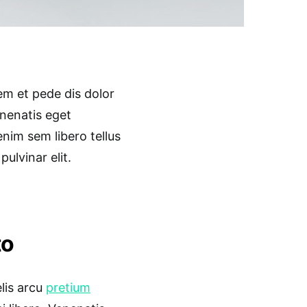
m et pede dis dolor
nenatis eget
enim sem libero tellus
lvinar elit.
to
lis arcu
pretium