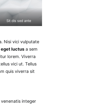
Sit dis sed ante
. Nisi vici vulputate
l
eget luctus
a sem
tur lorem. Viverra
llus vici ut. Tellus
 quis viverra sit
 venenatis integer