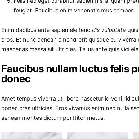
Felis nec eget curabitur sapien nisi aliquam pr
feugiat. Faucibus enim venenatis mus semper.
Enim dapibus ante sapien eleifend
dis vulputate
quis 
eros. Et nunc aenean a hendrerit quisque eu viverr
maecenas massa sit ultricies. Tellus ante quis vici e
Faucibus nullam luctus felis 
donec
Amet tempus viverra ut libero nascetur id veni ridicu
donec cras ultricies. Eros vivamus enim nec nulla s
aenean montes dictum porttitor metus.