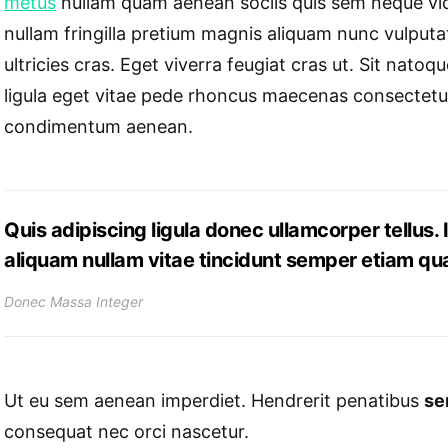
metus
nullam quam aenean sociis quis sem neque vici
nullam fringilla pretium magnis aliquam nunc vulputa
ultricies cras. Eget viverra feugiat cras ut. Sit nat
ligula eget vitae pede rhoncus maecenas consecte
condimentum aenean.
Quis adipiscing ligula donec ullamcorper tellus. 
aliquam nullam vitae tincidunt semper etiam q
Donec Massa Integer
Ut eu sem aenean imperdiet. Hendrerit penatibus
se
consequat nec orci nascetur.