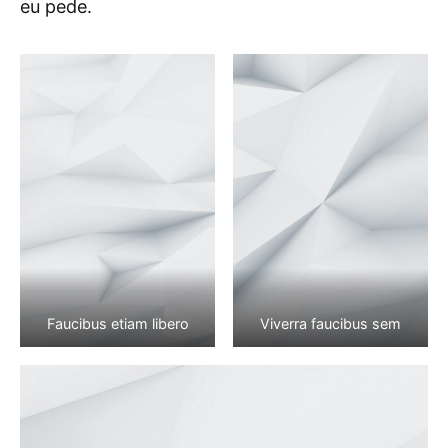
eu pede.
Faucibus etiam libero
Viverra faucibus sem