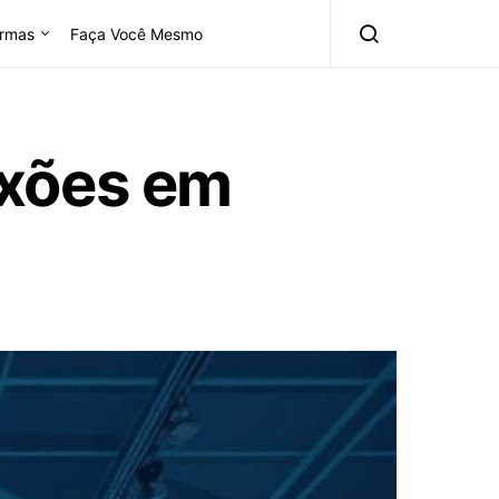
rmas
Faça Você Mesmo
exões em