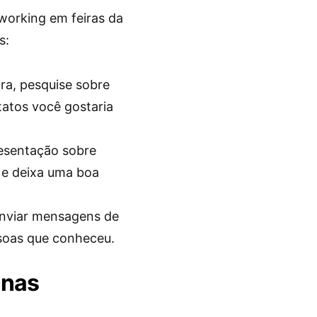
working em feiras da
s:
ira, pesquise sobre
tatos você gostaria
esentação sobre
o e deixa uma boa
enviar mensagens de
soas que conheceu.
 nas