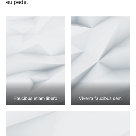
eu pede.
Faucibus etiam libero
Viverra faucibus sem