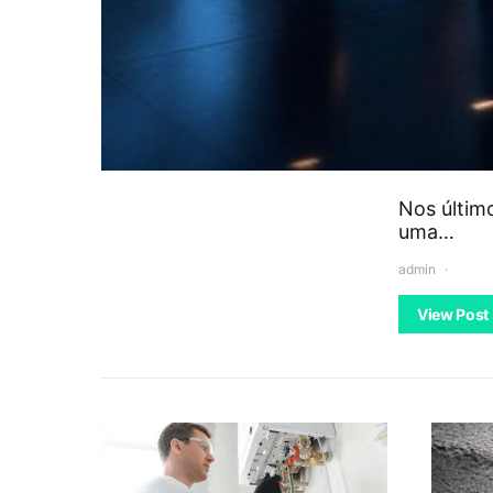
Nos últim
uma…
admin
View Post