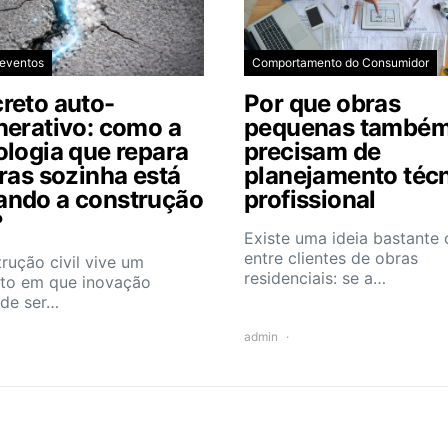
 eventos
Comportamento do Consumidor
reto auto-
Por que obras
nerativo: como a
pequenas també
ologia que repara
precisam de
uras sozinha está
planejamento téc
ndo a construção
profissional
?
Existe uma ideia bastant
entre clientes de obras
rução civil vive um
residenciais: se a…
o em que inovação
 de ser…
admin