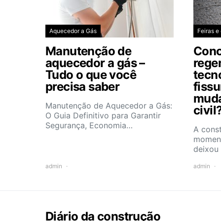
Aquecedor a Gás
Feiras e
Manutenção de
Conc
aquecedor a gás –
rege
Tudo o que você
tecn
precisa saber
fiss
muda
Manutenção de Aquecedor a Gás:
civil
O Guia Definitivo para Garantir
Segurança, Economia…
A const
moment
deixou
admin
admin
Diário da construção