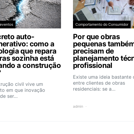
 eventos
Comportamento do Consumidor
reto auto-
Por que obras
nerativo: como a
pequenas també
ologia que repara
precisam de
uras sozinha está
planejamento téc
ndo a construção
profissional
?
Existe uma ideia bastant
entre clientes de obras
rução civil vive um
residenciais: se a…
o em que inovação
 de ser…
admin