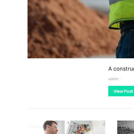
A constru
admin
View Post