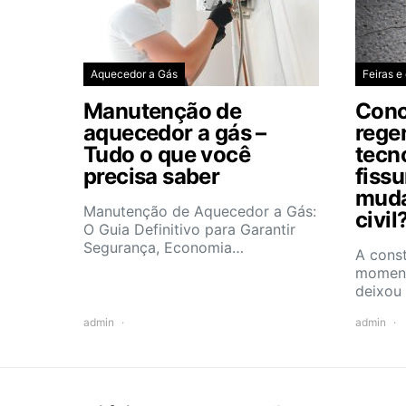
Aquecedor a Gás
Feiras e
Manutenção de
Conc
aquecedor a gás –
rege
Tudo o que você
tecn
precisa saber
fiss
muda
Manutenção de Aquecedor a Gás:
civil
O Guia Definitivo para Garantir
Segurança, Economia…
A const
moment
deixou
admin
admin