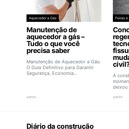
Aquecedor a Gás
Feiras e
Manutenção de
Conc
aquecedor a gás –
rege
Tudo o que você
tecn
precisa saber
fiss
muda
Manutenção de Aquecedor a Gás:
civil
O Guia Definitivo para Garantir
Segurança, Economia…
A const
moment
deixou
admin
admin
Diário da construção