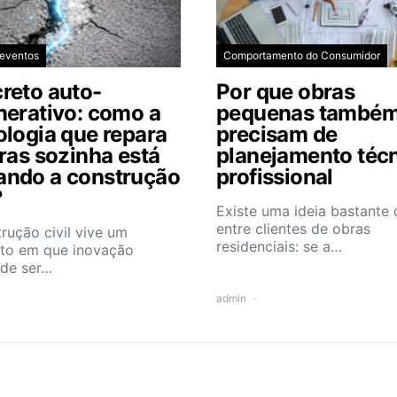
 eventos
Comportamento do Consumidor
reto auto-
Por que obras
nerativo: como a
pequenas també
ologia que repara
precisam de
uras sozinha está
planejamento téc
ndo a construção
profissional
?
Existe uma ideia bastant
entre clientes de obras
rução civil vive um
residenciais: se a…
o em que inovação
 de ser…
admin