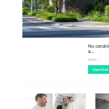
No cenári
a…
admin
View Post