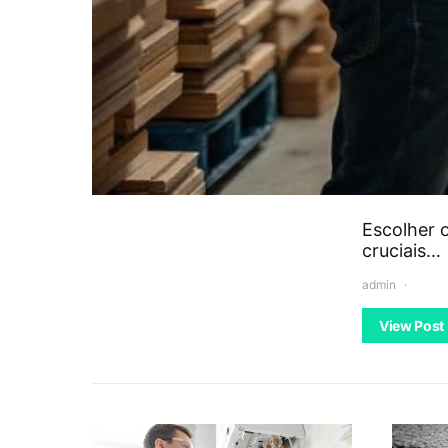
Escolher 
cruciais…
admin
View Post