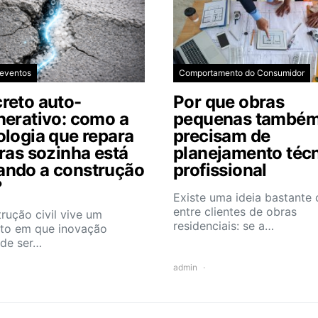
 eventos
Comportamento do Consumidor
reto auto-
Por que obras
nerativo: como a
pequenas també
ologia que repara
precisam de
uras sozinha está
planejamento téc
ndo a construção
profissional
?
Existe uma ideia bastant
entre clientes de obras
rução civil vive um
residenciais: se a…
o em que inovação
 de ser…
admin