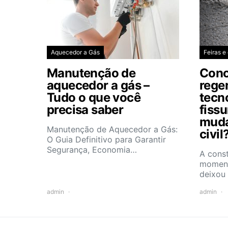
Aquecedor a Gás
Feiras e
Manutenção de
Conc
aquecedor a gás –
rege
Tudo o que você
tecn
precisa saber
fiss
muda
Manutenção de Aquecedor a Gás:
civil
O Guia Definitivo para Garantir
Segurança, Economia…
A const
moment
deixou
admin
admin