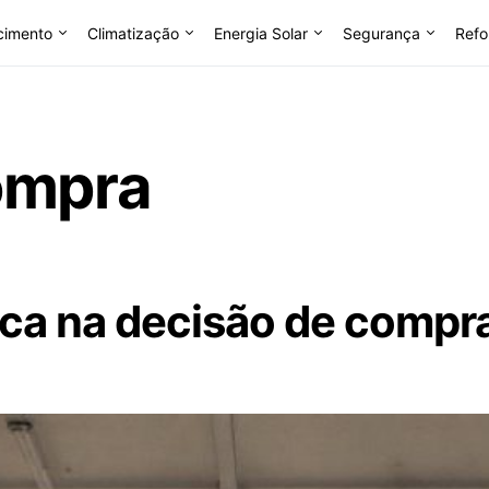
cimento
Climatização
Energia Solar
Segurança
Refo
ompra
rca na decisão de compra