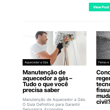
View Post
Aquecedor a Gás
Feiras e
Manutenção de
Conc
aquecedor a gás –
rege
Tudo o que você
tecn
precisa saber
fiss
muda
Manutenção de Aquecedor a Gás:
civil
O Guia Definitivo para Garantir
Segurança, Economia…