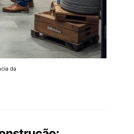
ncia da
onstrução: