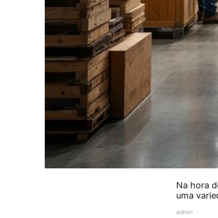
Na hora d
uma vari
admin