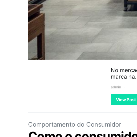
No mercad
marca na
admin
View Post
Comportamento do Consumidor
Como o consumidor