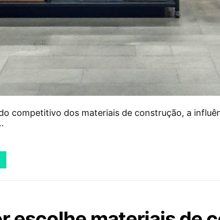
o competitivo dos materiais de construção, a influê
…
 escolhe materiais de c