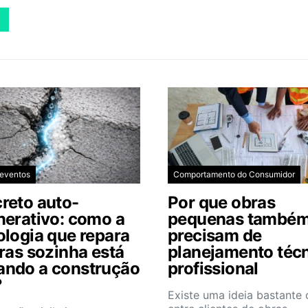
 eventos
Comportamento do Consumidor
reto auto-
Por que obras
nerativo: como a
pequenas també
ologia que repara
precisam de
uras sozinha está
planejamento téc
ndo a construção
profissional
?
Existe uma ideia bastant